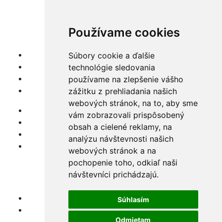
info@cnc-impa.sk
Používame cookies
Navigácia
O nás
Súbory cookie a ďalšie
Služby
technológie sledovania
Stroje
používame na zlepšenie vášho
Materiály
zážitku z prehliadania našich
webových stránok, na to, aby sme
Certifikáty
vám zobrazovali prispôsobený
Galéria
obsah a cielené reklamy, na
Kontakt
analýzu návštevnosti našich
Cenová ponuka
webových stránok a na
pochopenie toho, odkiaľ naši
návštevníci prichádzajú.
Súkromie
GDPR
Súhlasím
Cookies
Odmietam